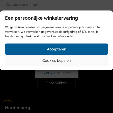
Double denim met
Catwalk Junkie
Een persoonlijke winkelervaring
€
99,99
Wij gebruiken cookies om gegevens over je apparaat op te slaan en te
verwerken. We verwerken gegevens zoals surfgedrag of ID's, tenzij je
toestemming intrekt, wat functies kan beïnvloeden.
Accepteren
Shop nu de nieuwe collectie
bij
Dock 54
Cookies bepalen
Nieuwe collectie
Onze winkels
Hardenberg