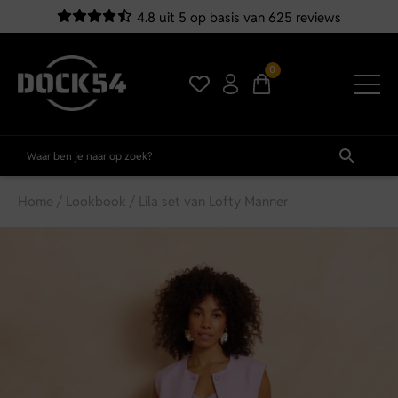
4.8 uit 5 op basis van 625 reviews
0
Home
/
Lookbook
/ Lila set van Lofty Manner