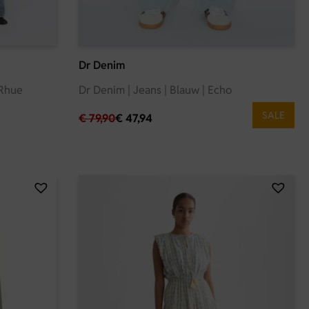
Dr Denim
 Rhue
Dr Denim | Jeans | Blauw | Echo
SALE
€
79,90
€
47,94