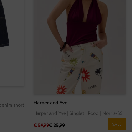
Harper and Yve
 denim short
Harper and Yve | Singlet | Rood | Morris-SS
SALE
€
59,99
€
35,99