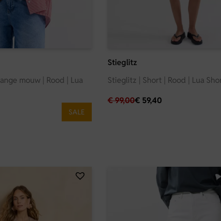
Stieglitz
 lange mouw | Rood | Lua
Stieglitz | Short | Rood | Lua Sho
€
99,00
€
59,40
SALE