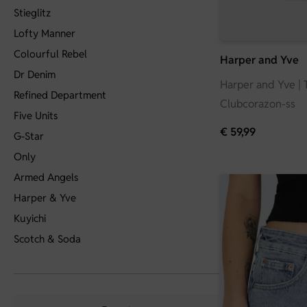
Stieglitz
Lofty Manner
Colourful Rebel
Harper and Yve
Dr Denim
Harper and Yve | T-
Refined Department
Clubcorazon-ss
Five Units
€
59,99
G-Star
Only
Armed Angels
Harper & Yve
Kuyichi
Scotch & Soda