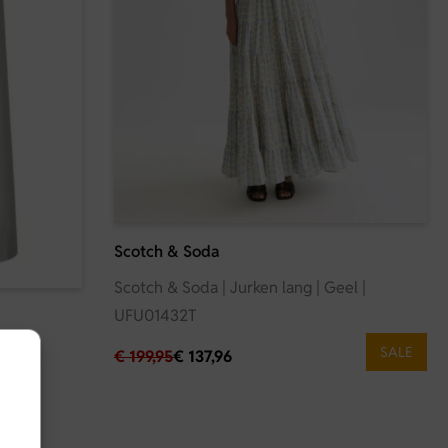
Scotch & Soda
Scotch & Soda | Jurken lang | Geel |
UFU01432T
uraFV
SALE
€
199,95
€
137,96