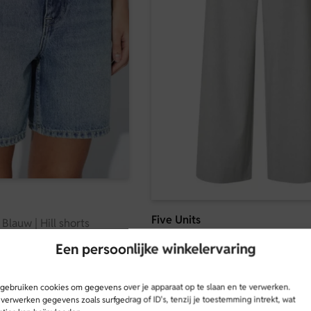
Five Units
 Blauw | Hill shorts
Five Units | Pantalon | Grijs | La
Een persoonlijke winkelervaring
€
149,95
 gebruiken cookies om gegevens over je apparaat op te slaan en te verwerken.
verwerken gegevens zoals surfgedrag of ID's, tenzij je toestemming intrekt, wat