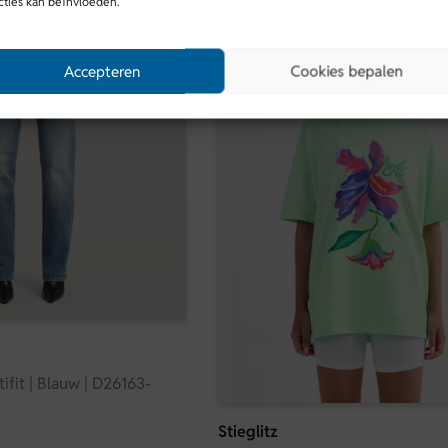
cties kan beïnvloeden.
Accepteren
Cookies bepalen
ifit | Blauw | D26163-
Stieglitz