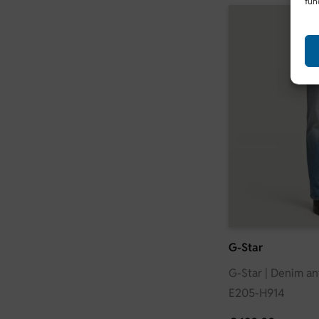
fun
G-Star
G-Star | Denim ant
E205-H914