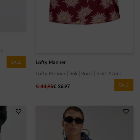
rt
Lofty Manner
SALE
Lofty Manner | Rok | Rood | Skirt Azura
SALE
€
44,95
€
26,97