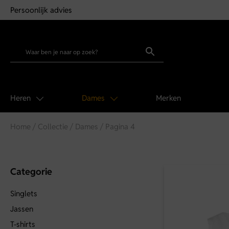
60 dagen retourrecht
Heren
Dames
Merken
Home
/
Collectie
/
Dames
/ Pagina 4
Categorie
Singlets
Jassen
T-shirts