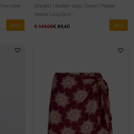
o Oversized
Stieglitz | Rokken lang | Groen | Pepper
Smock Long Skirt
SALE
SALE
€
149,00
€
89,40