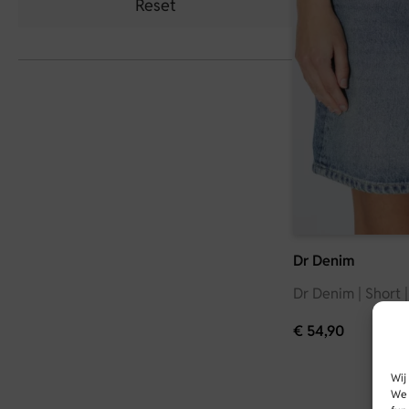
Reset
Dr Denim
Dr Denim | Short |
€
54,90
Wij
We 