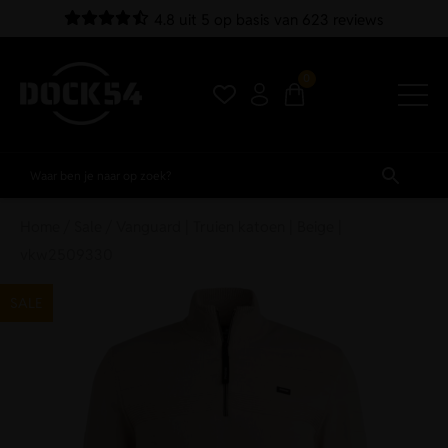
4.8 uit 5 op basis van 623 reviews
0
Home
/
Sale
/ Vanguard | Truien katoen | Beige |
vkw2509330
SALE