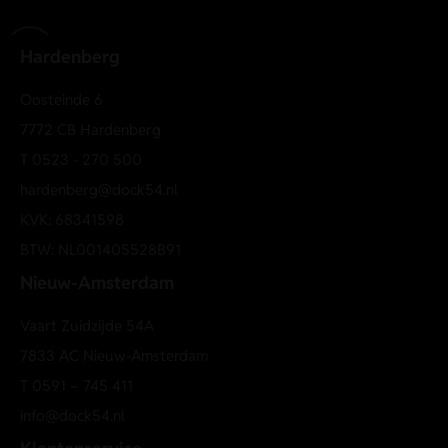
Hardenberg
Oosteinde 6
7772 CB Hardenberg
T
0523 - 270 500
hardenberg@dock54.nl
KVK: 68341598
BTW: NL001405528B91
Nieuw-Amsterdam
Vaart Zuidzijde 54A
7833 AC Nieuw-Amsterdam
T
0591 – 745 411
info@dock54.nl