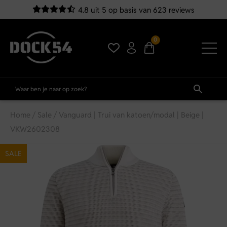
4.8 uit 5 op basis van 623 reviews
0
Home
/
Sale
/ Vanguard | Trui van katoen/modal | Beige |
VKW2602308
SALE