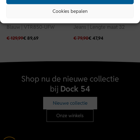
Vanguard
Dr Denim
Cookies bepalen
Vanguard | Denim stretch |
Dr Denim| Model Echo |
Blauw | VTR850-UFW
Jeans | Lengte maat 32
€
129,99
€
89,69
€
79,90
€
47,94
Shop nu de nieuwe collectie
bij
Dock 54
Nieuwe collectie
Onze winkels