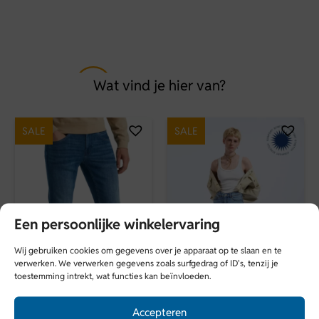
Artikelnummer
VKW2602308
Maat
Wat vind je hier van?
M, L
Soort
SALE
SALE
Truien katoen
Merk
Vanguard
Seizoen
Een persoonlijke winkelervaring
VZ26
Wij gebruiken cookies om gegevens over je apparaat op te slaan en te
verwerken. We verwerken gegevens zoals surfgedrag of ID's, tenzij je
Kleur
toestemming intrekt, wat functies kan beïnvloeden.
Beige
Accepteren