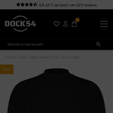
4.8 uit 5 op basis van 623 reviews
0
Home
/
Sale
/ Saint Steve | Trui | Zwart | Ben
SALE