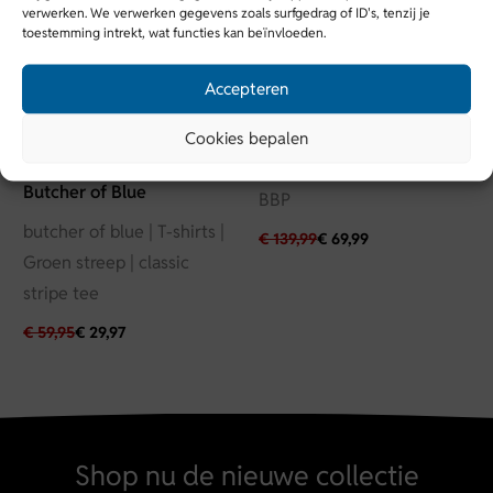
verwerken. We verwerken gegevens zoals surfgedrag of ID's, tenzij je
Kleur
toestemming intrekt, wat functies kan beïnvloeden.
Zwart
Accepteren
Vanguard
Vanguard | Denim stretch |
Cookies bepalen
Blauw | VTR2409704*-
Butcher of Blue
BBP
butcher of blue | T-shirts |
€
139,99
€
69,99
Groen streep | classic
stripe tee
€
59,95
€
29,97
Shop nu de nieuwe collectie