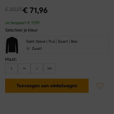
€
71,96
€
89,95
Je bespaart € 17,99
Selecteer je kleur
Saint Steve | Trui | Zwart | Ben
Zwart
Maat:
S
M
L
XXL
Toevoegen aan winkelwagen