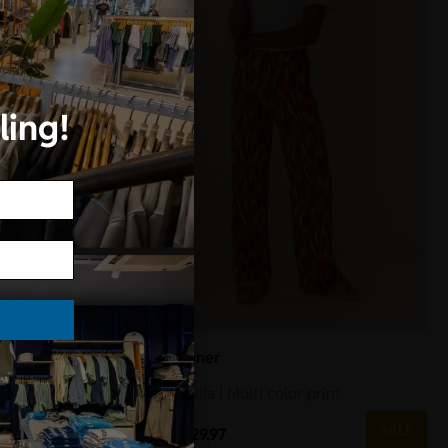
ling!
Lofty Manner
r sky
Broek | Dalila | Multi color print
SALE
SALE
€
59,95
€
29,97