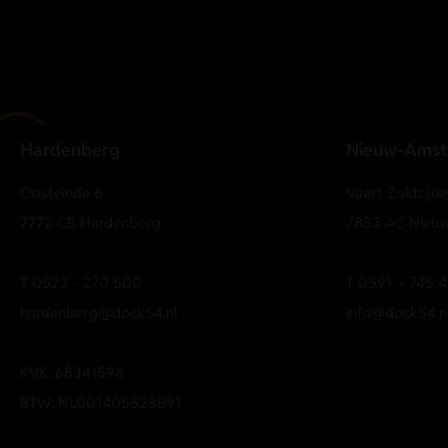
Hardenberg
Nieuw-Ams
Oosteinde 6
Vaart Zuidzijd
7772 CB Hardenberg
7833 AC Nieu
T
0523 - 270 500
T
0591 – 745 4
hardenberg@dock54.nl
info@dock54.n
KVK: 68341598
BTW: NL001405528B91