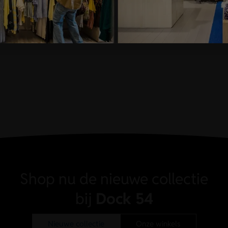
Shop nu de nieuwe collectie
bij
Dock 54
Nieuwe collectie
Onze winkels