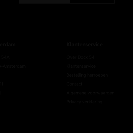
terdam
Klantenservice
e 54A
Over Dock 54
w-Amsterdam
Klantenservice
Bestelling herroepen
11
Contact
l
Algemene voorwaarden
Privacy verklaring