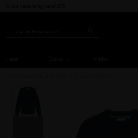
Gratis verzending vanaf €75
Heren
Dames
Merken
Home
/
Sale
/ Lyle & Scott | Trui | Blauw | ml2350v