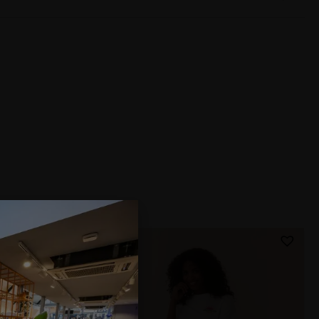
350v
 ml2350v
t van Lyle & Scott. Ideaal voor een dagelijke sweater maar
euk te combineren met een T-shirt of een overhemd eronder.
ien katoen
ur van de sweater.
e & Scott
2526
uw