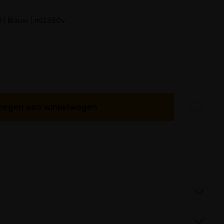
ui | Blauw | ml2350v
oegen aan winkelwagen