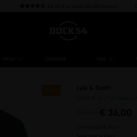
4.8 uit 5 op basis van 625 reviews
Nieuw
Lookbook
Sale
Lyle & Scott
SALE
Lyle & Scott | Trui | Blauw 
€
36,00
€
90,00
Je bespaart € 54,00
Selecteer je kleur