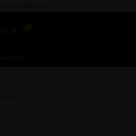
Over Dock 54
Blog
Contact
0
Over Dock 54
| ml2350v