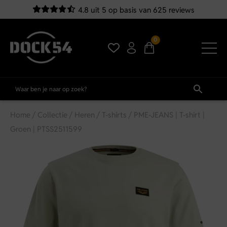
4.8 uit 5 op basis van 625 reviews
0
Home
/
Collectie
/
Heren
/
T-shirts
/ PME-JEANS | T-shirt |
Groen | PTSS2511599