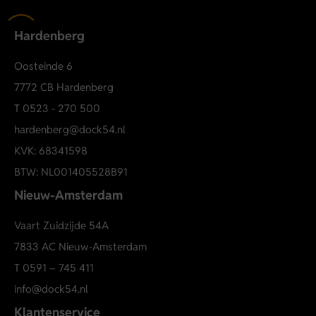
Wasadvies:
binnenstebuiten wassen op 30 graden, niet in
Hardenberg
de droger, strijken op lage temperatuur.
Ontdek meer van PME Leg
end
Oosteinde 6
7772 CB Hardenberg
T
0523 - 270 500
hardenberg@dock54.nl
KVK: 68341598
BTW: NL001405528B91
Nieuw-Amsterdam
Vaart Zuidzijde 54A
7833 AC Nieuw-Amsterdam
T
0591 – 745 411
info@dock54.nl
Klantenservice