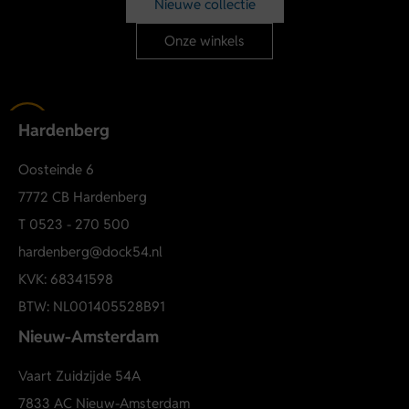
Nieuwe collectie
Comfortabele pasvorm
Ademend en zacht draagcomfort
Onze winkels
Kleur: wit
Hardenberg
Oosteinde 6
7772 CB Hardenberg
T
0523 - 270 500
hardenberg@dock54.nl
KVK: 68341598
BTW: NL001405528B91
Nieuw-Amsterdam
Vaart Zuidzijde 54A
7833 AC Nieuw-Amsterdam