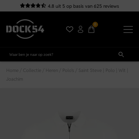
4.8 uit 5 op basis van 625 reviews
0
Home
/
Collectie
/
Heren
/
Polo's
/ Saint Steve | Polo | Wit |
Joachim