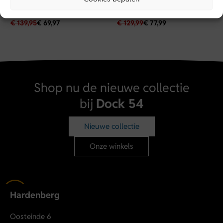
Boyfriend |
Blauw | VTR912-ODB
€
139,95
€
69,97
€
129,99
€
77,99
Shop nu de nieuwe collectie
bij
Dock 54
Nieuwe collectie
Onze winkels
Hardenberg
Oosteinde 6