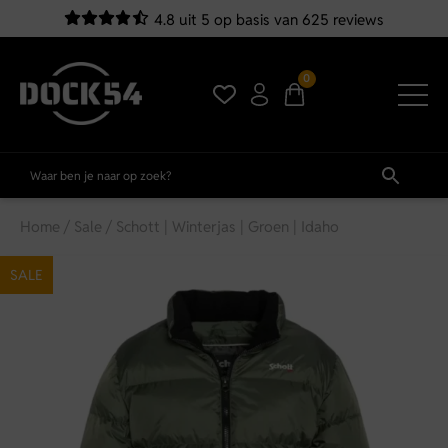
4.8 uit 5 op basis van 625 reviews
0
Home
/
Sale
/ Schott | Winterjas | Groen | Idaho
SALE