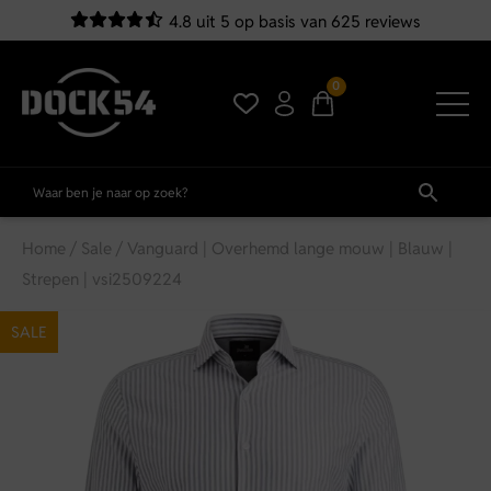
4.8 uit 5 op basis van 625 reviews
0
Home
/
Sale
/ Vanguard | Overhemd lange mouw | Blauw |
Strepen | vsi2509224
SALE