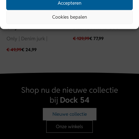
Accepteren
Vanguard
Cookies bepalen
Vanguard | Denim stretch |
Blauw | VTR912-ODB
Only
Only | Denim jurk |
€
129,99
€
77,99
€
49,99
€
24,99
Shop nu de nieuwe collectie
bij
Dock 54
Nieuwe collectie
Onze winkels