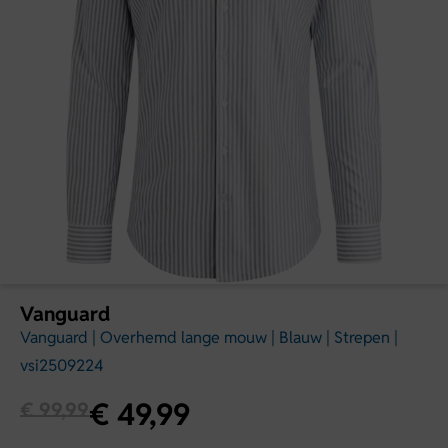
Vanguard
Vanguard | Overhemd lange mouw | Blauw | Strepen |
vsi2509224
€
49,99
€
99,99