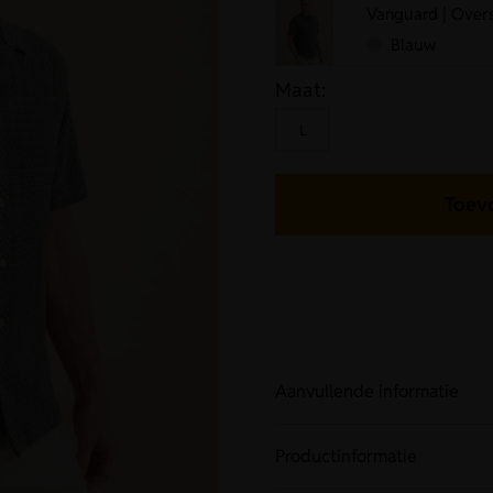
Vanguard | Over
Blauw
Maat:
L
Toev
Aanvullende informatie
Productinformatie
Artikelnummer
VSI