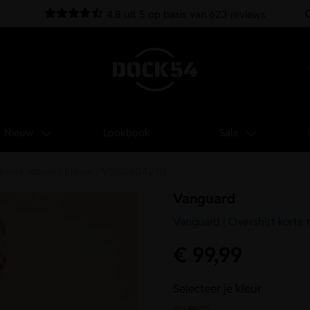
4.8 uit 5 op basis van 623 reviews
Nieuw
Lookbook
Sale
t korte mouw | Blauw | VSIS2604270
Vanguard
Vanguard | Overshirt korte
€
99,99
Selecteer je kleur