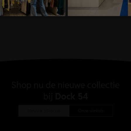
Shop nu de nieuwe collectie
bij
Dock 54
Nieuwe collectie
Onze winkels