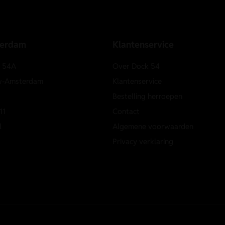
terdam
Klantenservice
e 54A
Over Dock 54
w-Amsterdam
Klantenservice
Bestelling herroepen
11
Contact
l
Algemene voorwaarden
Privacy verklaring