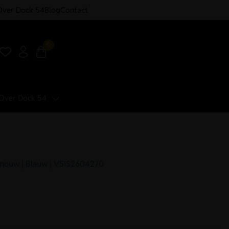
Over Dock 54
Blog
Contact
0
Over Dock 54
 mouw | Blauw | VSIS2604270