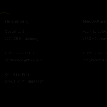
Hardenberg
Nieuw-Ams
Oosteinde 6
Vaart Zuidzijd
7772 CB Hardenberg
7833 AC Nieu
T
0523 - 270 500
T
0591 – 745 4
hardenberg@dock54.nl
info@dock54.n
KVK: 68341598
BTW: NL001405528B91