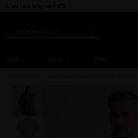
Persoonlijk advies
Heren
Dames
Merken
Home
/
Collectie
/
Heren
/
Overhemden
/ Vanguard | Overshir