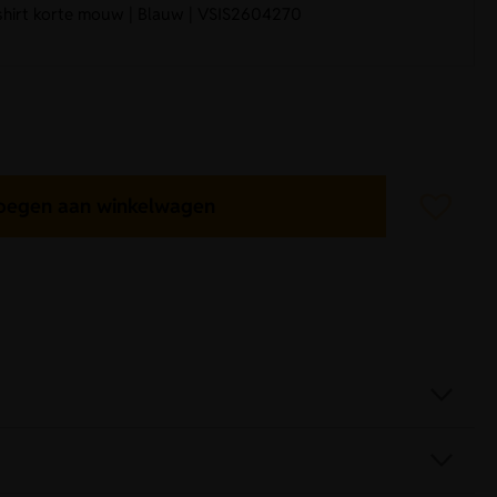
shirt korte mouw | Blauw | VSIS2604270
oegen aan winkelwagen
S2604270