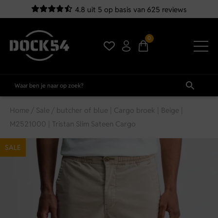
4.8 uit 5 op basis van 625 reviews
0
Home
/
Sale
/ butcher of blue | Cargo broek | Beige |
M2521000 | Tristan Slim Sateen Cargo
SALE