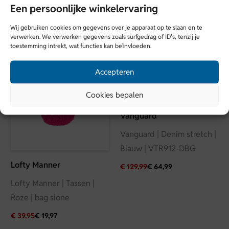
Met trots en liefde gemaakt in China
Een persoonlijke winkelervaring
Merk
SALE
SALE
Samenstelling: 62% Katoen, 34% Nylon, 4% Elastaan
Butcher of Blue
Wij gebruiken cookies om gegevens over je apparaat op te slaan en te
Model is 1,87 meter lang en draagt maat L
verwerken. We verwerken gegevens zoals surfgedrag of ID's, tenzij je
toestemming intrekt, wat functies kan beïnvloeden.
Seizoen
HW2526
Accepteren
Kleur
Cookies bepalen
Beige
Vanguard
Vanguard | Denim stretch |
Blauw | VTR912-DBG
Lofty Manner
€
129,99
€
64,99
Lofty Manner | Tassen |
Roze | bag sione
€
39,95
€
19,97