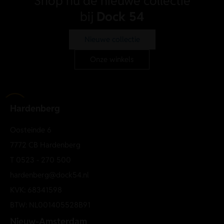
Shop nu de nieuwe collectie
bij
Dock 54
Nieuwe collectie
Onze winkels
Hardenberg
Oosteinde 6
7772 CB Hardenberg
T
0523 - 270 500
hardenberg@dock54.nl
KVK: 68341598
BTW: NL001405528B91
Nieuw-Amsterdam