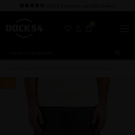
4.8 uit 5 op basis van 623 reviews
0
Home
/
Sale
/ No Excess | Short | Grijs | Short Jersey
SALE