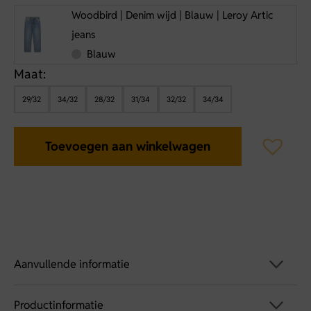
Woodbird | Denim wijd | Blauw | Leroy Artic
jeans
Blauw
Maat:
29/32
34/32
28/32
31/34
32/32
34/34
Toevoegen aan winkelwagen
Aanvullende informatie
Productinformatie