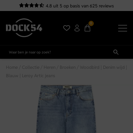
4.8 uit 5 op basis van 625 reviews
0
Home
/
Collectie
/
Heren
/
Broeken
/ Woodbird | Denim wijd |
Blauw | Leroy Artic jeans