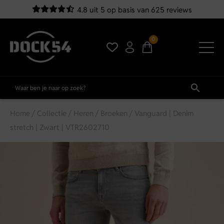
4.8 uit 5 op basis van 625 reviews
0
Home
/
Collectie
/
Heren
/
Broeken
/ Vanguard | Denim
stretch | Zwart | VTR2602710