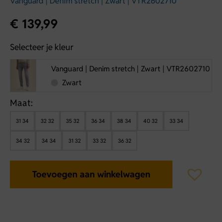
Vanguard | Denim stretch | Zwart | VTR2602710
€
139,99
Selecteer je kleur
Vanguard | Denim stretch | Zwart | VTR2602710
Zwart
Maat:
31 34
32 32
35 32
36 34
38 34
40 32
33 34
34 32
34 34
31 32
33 32
36 32
Toevoegen aan winkelwagen