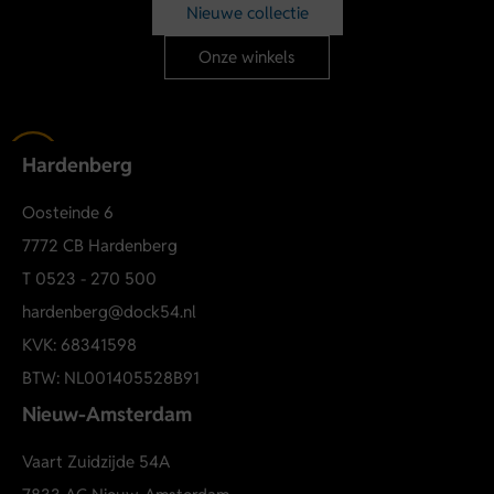
Machinewas volgens wasvoorschrift
Nieuwe collectie
Onze winkels
Hardenberg
Oosteinde 6
7772 CB Hardenberg
T
0523 - 270 500
hardenberg@dock54.nl
KVK: 68341598
BTW: NL001405528B91
Nieuw-Amsterdam
Vaart Zuidzijde 54A