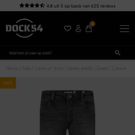
4.8 uit 5 op basis van 625 reviews
0
Home
/
Sale
/ Circle of Trust | Denim antifit | Zwart | Connor
SALE