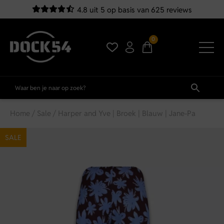
4.8 uit 5 op basis van 625 reviews
0
Home
/
Sale
/ Harper and Yve | Broek | Blauw | Jane-Pa
SALE