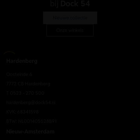
bij
Dock 54
Nieuwe collectie
Onze winkels
Hardenberg
Oosteinde 6
7772 CB Hardenberg
T
0523 - 270 500
hardenberg@dock54.nl
KVK: 68341598
BTW: NL001405528B91
Nieuw-Amsterdam