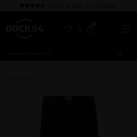
4.8 uit 5 op basis van 623 reviews
0
Home
/
Collectie
/
Dames
/ Catwalk Junkie loose fit jeans |
Washed black