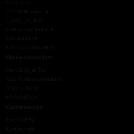
Oosteinde 6
7772 CB Hardenberg
T
0523 - 270 500
hardenberg@dock54.nl
KVK: 68341598
BTW: NL001405528B91
Nieuw-Amsterdam
Vaart Zuidzijde 54A
7833 AC Nieuw-Amsterdam
T
0591 – 745 411
info@dock54.nl
Klantenservice
Over Dock 54
Klantenservice