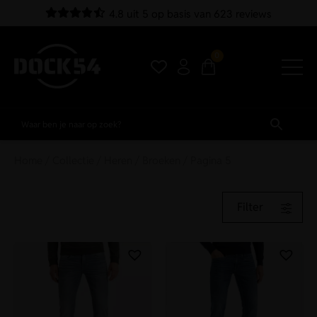
4.8 uit 5 op basis van 623 reviews
0
Home
/
Collectie
/
Heren
/
Broeken
/ Pagina 5
Filter