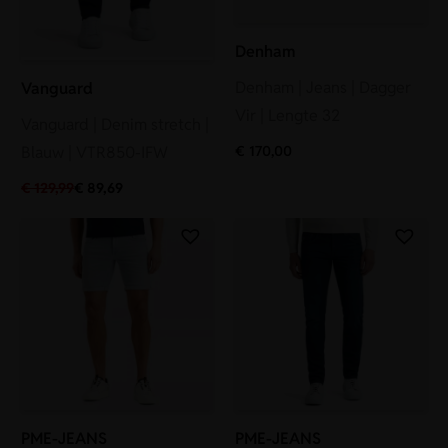
Denham
Denham | Jeans | Dagger
Vanguard
Vir | Lengte 32
Vanguard | Denim stretch |
€
170,00
Blauw | VTR850-IFW
€
129,99
€
89,69
PME-JEANS
PME-JEANS