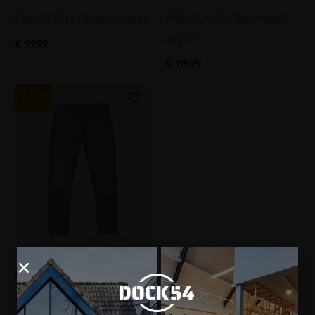
PME-JEANS | Short | Jeans
PME-JEANS | Tailwheel |
Jeans |
€
99,99
€
119,99
SALE
Denham
Denham | Jeans | Razor