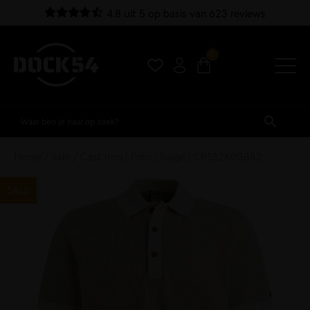
4.8 uit 5 op basis van 623 reviews
0
Home
/
Sale
/ Cast Iron | Polo | Beige | CPSS2603852
SALE