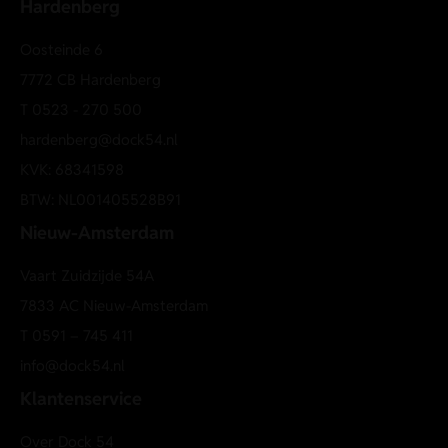
Hardenberg
Kraag: polokraag met knoopsluiting
Short sleeve r-neck regular fit two tone waffle
Oosteinde 6
7772 CB Hardenberg
T
0523 - 270 500
hardenberg@dock54.nl
KVK: 68341598
BTW: NL001405528B91
Nieuw-Amsterdam
Vaart Zuidzijde 54A
7833 AC Nieuw-Amsterdam
T
0591 – 745 411
info@dock54.nl
Klantenservice
Over Dock 54