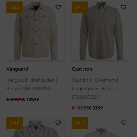
SALE
SALE
Vanguard
Cast Iron
Vanguard | shirt jacket |
Cast Iron | Overhemd
Beige | VBL2604190
lange mouw | Beige |
CSI2603221
€
199,99
€
139,99
€
109,99
€
87,99
SALE
SALE