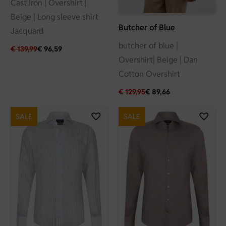
Cast Iron | Overshirt |
Beige | Long sleeve shirt
Butcher of Blue
Jacquard
butcher of blue |
€
139,99
€
96,59
Overshirt| Beige | Dan
Cotton Overshirt
€
129,95
€
89,66
SALE
SALE