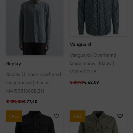
Vanguard
Vanguard | Overhemd
lange mouw | Blauw |
Replay
VSI2602208
Replay | Linnen overhemd
lange mouw | Blauw |
€
89,99
€
62,09
M4159.81388B.211
€
129,00
€
77,40
SALE
SALE