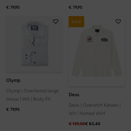
€
79,95
€
79,95
SALE
Olymp
Olymp | Overhemd lange
Deus
mouw | Wit | Body Fit
Deus | Overshirt Katoen |
€
79,95
Wit | Nomad shirt
€
139,00
€
83,40