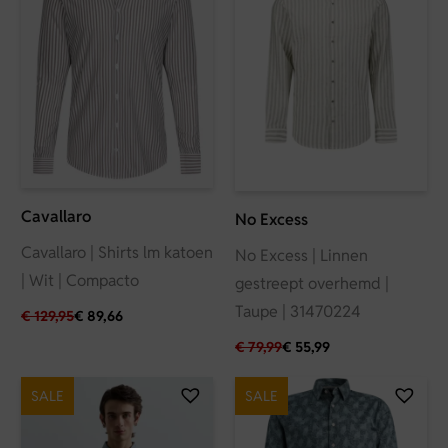
Cavallaro
No Excess
Cavallaro | Shirts lm katoen
No Excess | Linnen
| Wit | Compacto
gestreept overhemd |
Taupe | 31470224
€
129,95
€
89,66
€
79,99
€
55,99
SALE
SALE