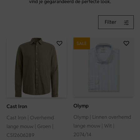
vind je gegarandeerd de perfecte look.
Filter
SALE
Olymp
Cast Iron
Olymp | Linnen overhemd
Cast Iron | Overhemd
lange mouw | Wit |
lange mouw | Groen |
2074/14
CSI2606289