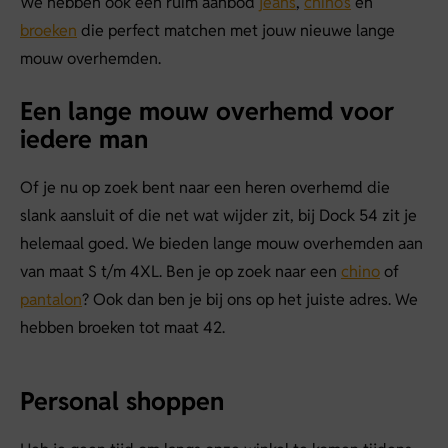
We hebben ook een ruim aanbod
jeans
,
chino’s
en
broeken
die perfect matchen met jouw nieuwe lange
mouw overhemden.
Een lange mouw overhemd voor
iedere man
Of je nu op zoek bent naar een heren overhemd die
slank aansluit of die net wat wijder zit, bij Dock 54 zit je
helemaal goed. We bieden lange mouw overhemden aan
van maat S t/m 4XL. Ben je op zoek naar een
chino
of
pantalon
? Ook dan ben je bij ons op het juiste adres. We
hebben broeken tot maat 42.
Personal shoppen