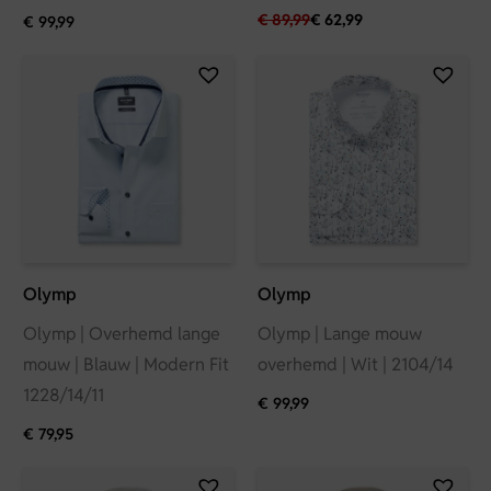
€
89,99
€
62,99
€
99,99
Olymp
Olymp
Olymp | Overhemd lange
Olymp | Lange mouw
mouw | Blauw | Modern Fit
overhemd | Wit | 2104/14
1228/14/11
€
99,99
€
79,95