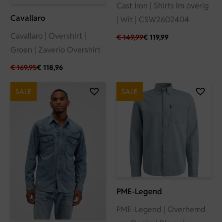
Cast Iron | Shirts lm overig
Cavallaro
| Wit | CSW2602404
Cavallaro | Overshirt |
€
149,99
€
119,99
Groen | Zaverio Overshirt
€
169,95
€
118,96
SALE
SALE
PME-Legend
PME-Legend | Overhemd