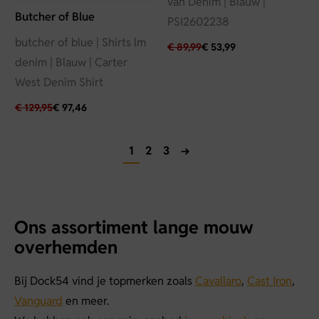
van Denim | Blauw |
Butcher of Blue
PSI2602238
butcher of blue | Shirts lm
€
89,99
€
53,99
denim | Blauw | Carter
West Denim Shirt
€
129,95
€
97,46
1
2
3
→
Ons assortiment lange mouw
overhemden
Bij Dock54 vind je topmerken zoals
Cavallaro
,
Cast Iron
,
Vanguard
en meer.