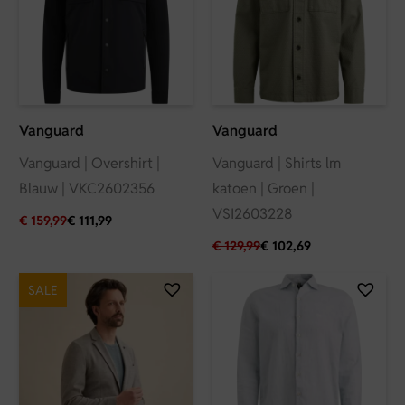
Vanguard
Vanguard
Vanguard | Overshirt |
Vanguard | Shirts lm
Blauw | VKC2602356
katoen | Groen |
VSI2603228
€
159,99
€
111,99
€
129,99
€
102,69
SALE