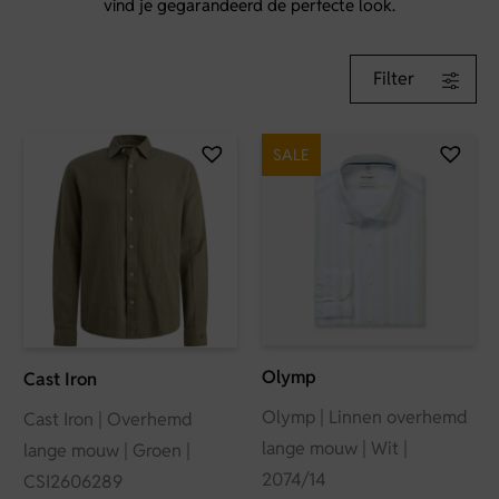
vind je gegarandeerd de perfecte look.
Filter
SALE
Olymp
Cast Iron
Olymp | Linnen overhemd
Cast Iron | Overhemd
lange mouw | Wit |
lange mouw | Groen |
2074/14
CSI2606289