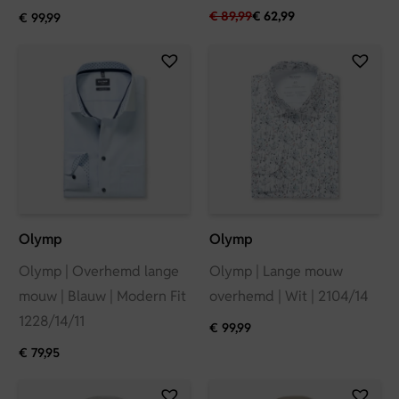
€
89,99
€
62,99
€
99,99
Olymp
Olymp
Olymp | Overhemd lange
Olymp | Lange mouw
mouw | Blauw | Modern Fit
overhemd | Wit | 2104/14
1228/14/11
€
99,99
€
79,95