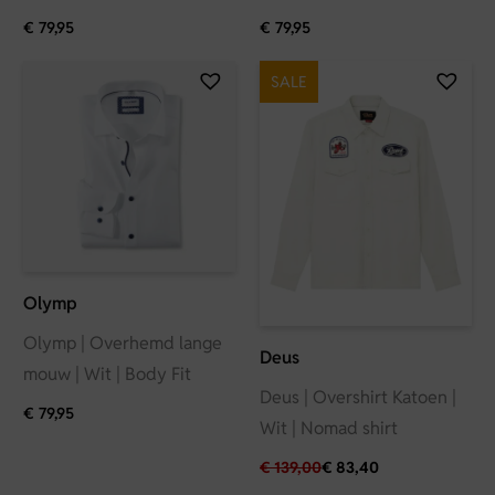
€
79,95
€
79,95
SALE
Olymp
Olymp | Overhemd lange
Deus
mouw | Wit | Body Fit
Deus | Overshirt Katoen |
€
79,95
Wit | Nomad shirt
€
139,00
€
83,40