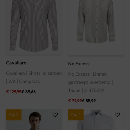
Cavallaro
No Excess
Cavallaro | Shirts lm katoen
No Excess | Linnen
| Wit | Compacto
gestreept overhemd |
Taupe | 31470224
€
129,95
€
89,66
€
79,99
€
55,99
SALE
SALE