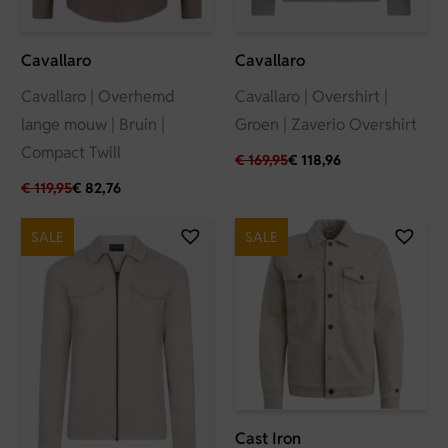
Cavallaro
Cavallaro
Cavallaro | Overhemd
Cavallaro | Overshirt |
lange mouw | Bruin |
Groen | Zaverio Overshirt
Compact Twill
€
169,95
€
118,96
€
119,95
€
82,76
SALE
SALE
Cast Iron