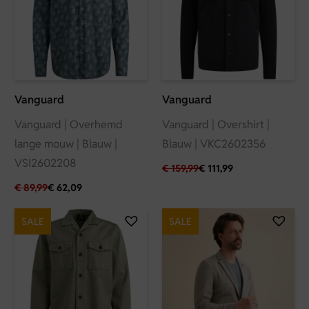
Vanguard
Vanguard
Vanguard | Overhemd
Vanguard | Overshirt |
lange mouw | Blauw |
Blauw | VKC2602356
VSI2602208
€
159,99
€
111,99
€
89,99
€
62,09
SALE
SALE