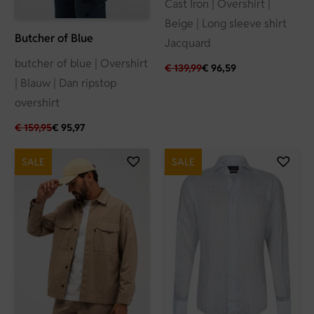
Cast Iron | Overshirt |
Beige | Long sleeve shirt
Butcher of Blue
Jacquard
butcher of blue | Overshirt
€
139,99
€
96,59
| Blauw | Dan ripstop
overshirt
€
159,95
€
95,97
SALE
SALE