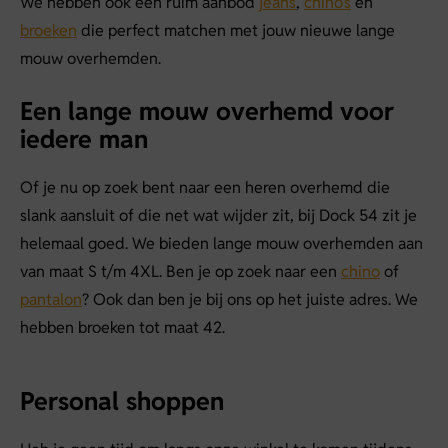
We hebben ook een ruim aanbod
jeans
,
chino’s
en
broeken
die perfect matchen met jouw nieuwe lange
mouw overhemden.
Een lange mouw overhemd voor
iedere man
Of je nu op zoek bent naar een heren overhemd die
slank aansluit of die net wat wijder zit, bij Dock 54 zit je
helemaal goed. We bieden lange mouw overhemden aan
van maat S t/m 4XL. Ben je op zoek naar een
chino
of
pantalon
? Ook dan ben je bij ons op het juiste adres. We
hebben broeken tot maat 42.
Personal shoppen