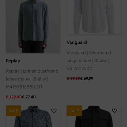
Vanguard
Vanguard | Overhemd
lange mouw | Blauw |
Replay
VSI2602202
Replay | Linnen overhemd
lange mouw | Blauw |
€
99,99
€
69,99
M4159.81388B.211
€
129,00
€
77,40
SALE
SALE