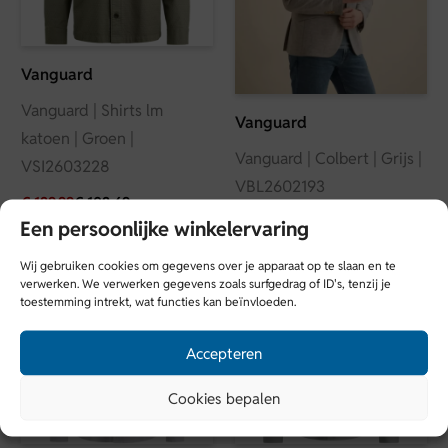
Vanguard
Vanguard | Shirts lm
Vanguard
katoen | Groen |
Vanguard | Colbert | Grijs |
VSI2603228
VBL2602193
€
129,99
€
102,69
€
249,99
€
174,99
Een persoonlijke winkelervaring
Wij gebruiken cookies om gegevens over je apparaat op te slaan en te
verwerken. We verwerken gegevens zoals surfgedrag of ID's, tenzij je
toestemming intrekt, wat functies kan beïnvloeden.
Accepteren
Cookies bepalen