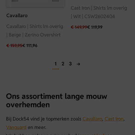
Cast Iron | Shirts lm overig
Cavallaro
| Wit | CSW2602404
Cavallaro | Shirts lm overig
€
149,99
€
119,99
| Beige | Zerino Overshirt
€
159,95
€
111,96
1
2
3
→
Ons assortiment lange mouw
overhemden
Bij Dock54 vind je topmerken zoals
Cavallaro
,
Cast Iron
,
Vanguard
en meer.