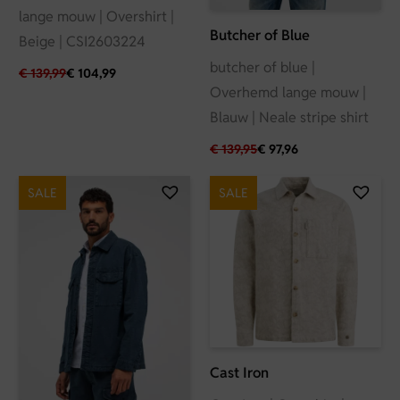
lange mouw | Overshirt |
Butcher of Blue
Beige | CSI2603224
butcher of blue |
€
139,99
€
104,99
Overhemd lange mouw |
Blauw | Neale stripe shirt
€
139,95
€
97,96
SALE
SALE
Cast Iron