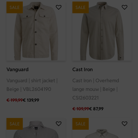
SALE
SALE
Vanguard
Cast Iron
Vanguard | shirt jacket |
Cast Iron | Overhemd
Beige | VBL2604190
lange mouw | Beige |
CSI2603221
€
199,99
€
139,99
€
109,99
€
87,99
SALE
SALE